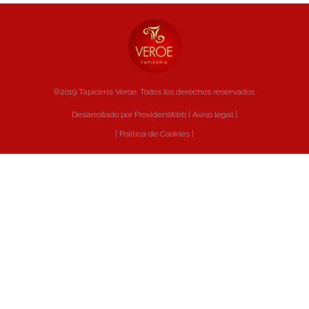
©2019 Tapicería Veroe. Todos los derechos reservados.
Desarrollado por ProvidersWeb
|
Aviso legal
|
|
Política de Cookies
|