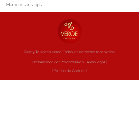
Memory sensitops
©2019 Tapicería Veroe. Todos los derechos reservados.
Desarrollado por ProvidersWeb
|
Aviso legal
|
|
Política de Cookies
|